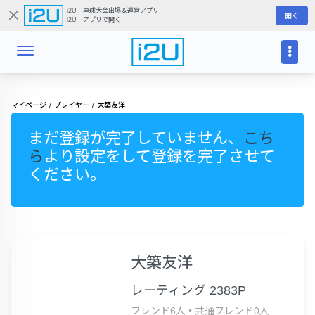
i2U - 卓球大会出場＆運営アプリ
開く
i2U アプリで開く
マイページ
プレイヤー
大築友洋
まだ登録が完了していません、
こち
ら
より設定をして登録を完了させて
ください。
大築友洋
レーティング 2383P
フレンド6人
•
共通フレンド0人