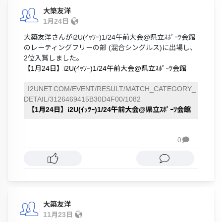
大築友洋
1月24日
大築友洋さんがi2U(ｲｯﾂｰ)1/24午前大会@県立ｽﾎﾟｰﾂ会館
のレーティングフリーの部 (混合シングルス)に出場し、
2位入賞しました。
【1月24日】i2U(ｲｯﾂｰ)1/24午前大会@県立ｽﾎﾟｰﾂ会館
I2UNET.COM/EVENT/RESULT/MATCH_CATEGORY_
DETAIL/3126469415B30D4F00/1082
【1月24日】i2U(ｲｯﾂｰ)1/24午前大会@県立ｽﾎﾟｰﾂ会館
0

大築友洋
11月23日