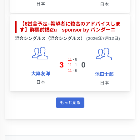
日本
日本
【6試合予定+希望者に粒高のアドバイスしま
す】群馬前橋i2u sponsor by パンダーニ
混合シングルス（混合シングルス）
(2026年7月12日)
11
-
8
3
0
11
-
1
11
-
6
大築友洋
池田士郎
日本
日本
もっと見る