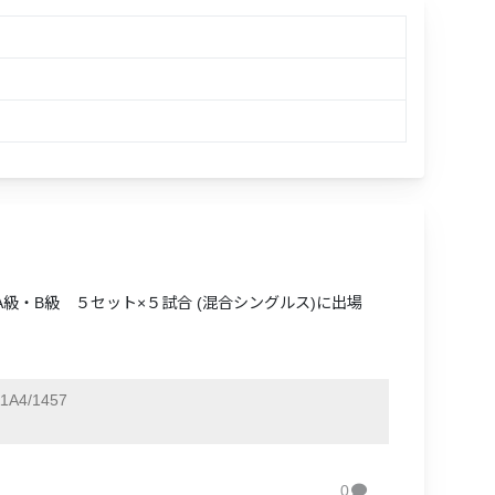
・A級・B級 ５セット×５試合 (混合シングルス)に出場
1A4/1457
0
