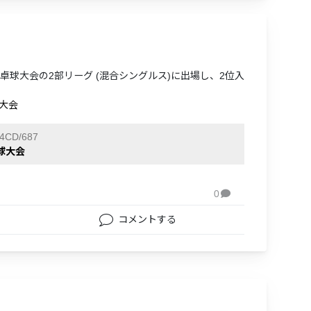
岡卓球大会の2部リーグ (混合シングルス)に出場し、2位入
球大会
4CD/687
球大会
0

コメントする