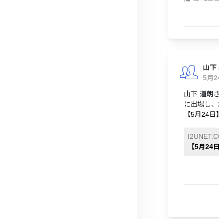
山下
5月
山下 道朗さ
に出場し、
【5月24日
I2UNET.
【5月24日