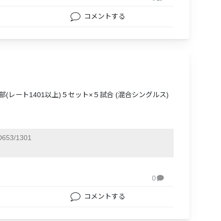
コメントする
の部(レート1401以上)５セット×５試合 (混合シングルス)
653/1301
0

コメントする