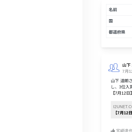
名前
国
都道府県
山下
7月
山下 道朗さ
し、3位入
【7月12日
I2UNET.
【7月12
宮崎達