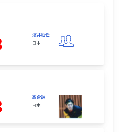
濱井柚任
3
日本
高倉諒
3
日本