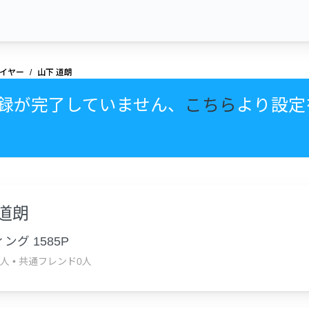
イヤー
山下 道朗
録が完了していません、
こちら
より設定
 道朗
ング 1585P
0人
•
共通フレンド0人