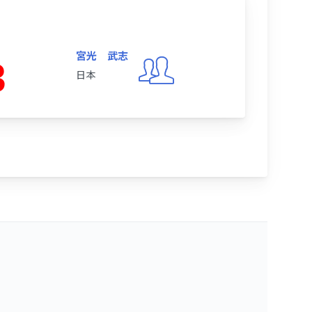
宮光 武志
3
日本