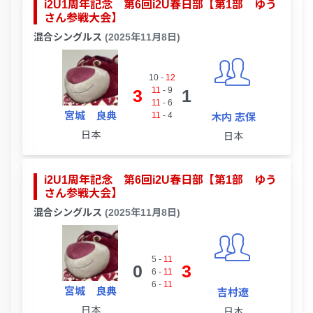
i2U1周年記念 第6回i2U春日部【第1部 ゆう
さん参戦大会】
混合シングルス
(2025年11月8日)
10
-
12
11
-
9
3
1
11
-
6
宮城 良典
11
-
4
木内 志保
日本
日本
i2U1周年記念 第6回i2U春日部【第1部 ゆう
さん参戦大会】
混合シングルス
(2025年11月8日)
5
-
11
0
3
6
-
11
6
-
11
宮城 良典
吉村遼
日本
日本