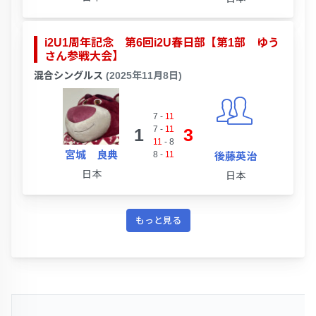
i2U1周年記念 第6回i2U春日部【第1部 ゆう
さん参戦大会】
混合シングルス
(2025年11月8日)
7
-
11
7
-
11
1
3
11
-
8
宮城 良典
8
-
11
後藤英治
日本
日本
もっと見る