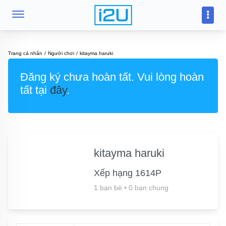
Trang cá nhân
Người chơi
kitayma haruki
Đăng ký chưa hoàn tất. Vui lòng hoàn
tất tại
đây
.
kitayma haruki
Xếp hạng 1614P
1 bạn bè
•
0 bạn chung