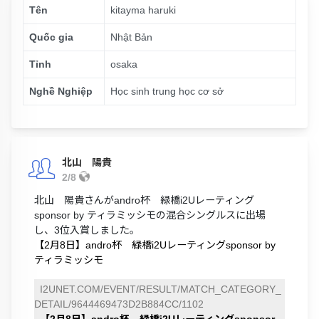
Tên
kitayma haruki
Quốc gia
Nhật Bản
Tỉnh
osaka
Nghề Nghiệp
Học sinh trung học cơ sở
北山 陽貴
2/8
北山 陽貴さんがandro杯 緑橋i2Uレーティング
sponsor by ティラミッシモの混合シングルスに出場
し、3位入賞しました。
【2月8日】andro杯 緑橋i2Uレーティングsponsor by
ティラミッシモ
I2UNET.COM/EVENT/RESULT/MATCH_CATEGORY_
DETAIL/9644469473D2B884CC/1102
【2月8日】andro杯 緑橋i2Uレーティングsponsor