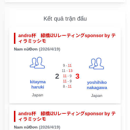
Kết quả trận đấu
andro杯 緑橋i2Uレーティングsponsor by テ
ィラミッシモ
Nam nữĐơn
(2026/4/19)
9
-
11
11
-
13
2
3
11
-
9
kitayma
11
-
9
yoshihiko
haruki
8
-
11
nakagawa
Japan
Japan
andro杯 緑橋i2Uレーティングsponsor by テ
ィラミッシモ
Nam nữĐơn
(2026/4/19)