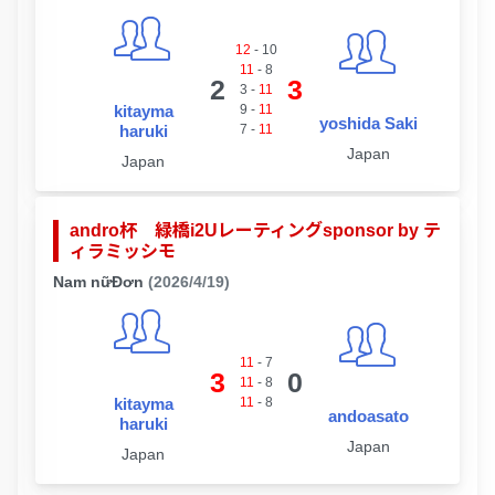
12
-
10
11
-
8
2
3
3
-
11
kitayma
9
-
11
yoshida Saki
haruki
7
-
11
Japan
Japan
andro杯 緑橋i2Uレーティングsponsor by テ
ィラミッシモ
Nam nữĐơn
(2026/4/19)
11
-
7
3
0
11
-
8
kitayma
11
-
8
andoasato
haruki
Japan
Japan