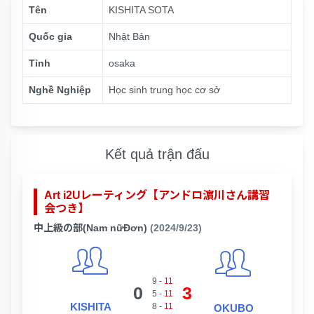
Tên
KISHITA SOTA
Quốc gia
Nhật Bản
Tỉnh
osaka
Nghề Nghiệp
Học sinh trung học cơ sở
Kết quả trận đấu
Art i2Uレーティング【アンドロ濵川さん講習
会つき】
中上級の部(Nam nữĐơn)
(2024/9/23)
9
-
11
0
3
5
-
11
KISHITA
8
-
11
OKUBO