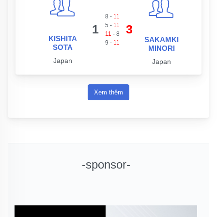
8
-
11
5
-
11
1
3
11
-
8
KISHITA
SAKAMKI
9
-
11
SOTA
MINORI
Japan
Japan
Xem thêm
-sponsor-