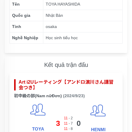
Tên
TOYA HAYASHIDA
Quốc gia
Nhật Bản
Tỉnh
osaka
Nghề Nghiệp
Học sinh tiểu học
Kết quả trận đấu
Art i2Uレーティング【アンドロ濵川さん講習
会つき】
初中級の部(Nam nữĐơn)
(2024/9/23)
11
-
2
3
0
11
-
7
TOYA
11
-
8
HENMI