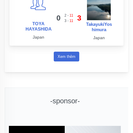
2
-
11
0
3
3
-
11
TOYA
TakayukiYos
HAYASHIDA
himura
Japan
Japan
Xem thêm
-sponsor-