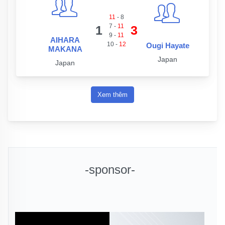
11
-
8
7
-
11
1
3
9
-
11
AIHARA
10
-
12
Ougi Hayate
MAKANA
Japan
Japan
Xem thêm
-sponsor-