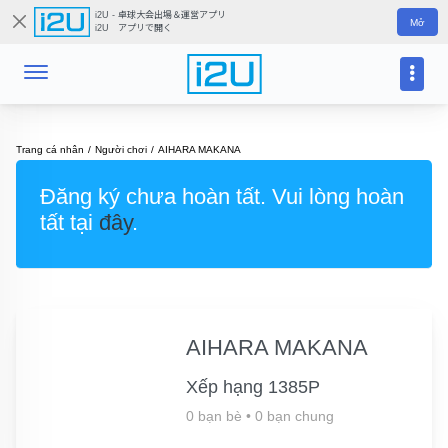
i2U - 卓球大会出場＆運営アプリ
Mở
i2U アプリで開く
Trang cá nhân
Người chơi
AIHARA MAKANA
Đăng ký chưa hoàn tất. Vui lòng hoàn
tất tại
đây
.
AIHARA MAKANA
Xếp hạng 1385P
0 bạn bè
•
0 bạn chung