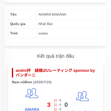
Tên
AIHARA MAKANA
Quốc gia
Nhật Bản
Tỉnh
osaka
Kết quả trận đấu
andro杯 緑橋i2Uレーティング sponsor by
パンダーニ
Nam nữĐơn
(2026/7/19)
11
-
8
3
0
11
-
6
AIHARA
11
-
8