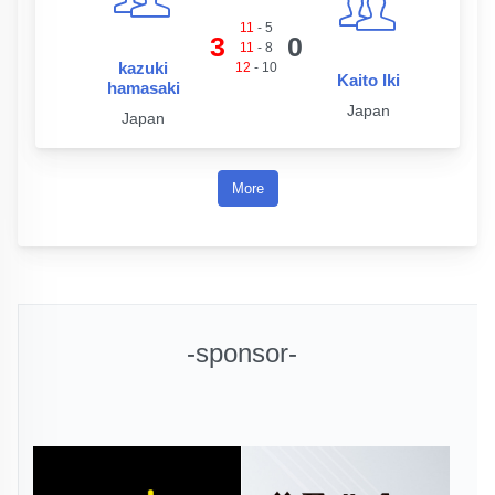
11
-
5
3
0
11
-
8
kazuki
12
-
10
Kaito Iki
hamasaki
Japan
Japan
More
-sponsor-