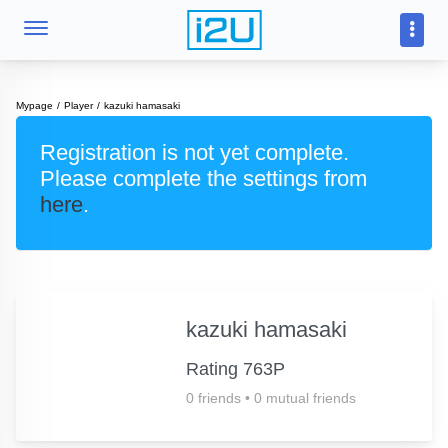
Mypage
Player
kazuki hamasaki
Registration is not yet complete.
Please complete the settings from
here
.
kazuki hamasaki
Rating 763P
0 friends
•
0 mutual friends