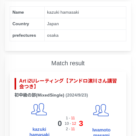
Name
kazuki hamasaki
Country
Japan
prefectures
osaka
Match result
Art i2Uレーティング【アンドロ濵川さん講習
会つき】
初中級の部(MixedSingle)
(2024/9/23)
1
-
11
0
3
10
-
12
kazuki
2
-
11
Iwamoto
hamasaki
masami