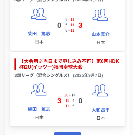
9
-
11
0
3
5
-
11
8
-
11
柴田 篤志
山本真介
日本
日本
【大会用※当日まで申し込み不可】第6回HDK
杯i2U(イッツー)福岡卓球大会
3部リーグ（混合シングルス）
(2025年9月7日)
16
-
14
3
0
11
-
4
11
-
5
柴田 篤志
大和昌平
日本
日本