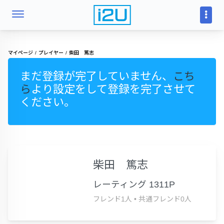
マイページ
プレイヤー
柴田 篤志
まだ登録が完了していません、
こち
ら
より設定をして登録を完了させて
ください。
柴田 篤志
レーティング 1311P
フレンド1人
•
共通フレンド0人