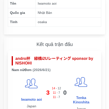
Tên
Iwamoto aoi
Quốc gia
Nhật Bản
Tỉnh
osaka
Kết quả trận đấu
andro杯 緑橋i2Uレーティング sponsor by
NISHOHI
Nam nữĐơn
(2026/6/21)
14
-
12
3
0
11
-
7
11
-
7
Tenka
Iwamoto aoi
Kinoshita
Japan
Japan