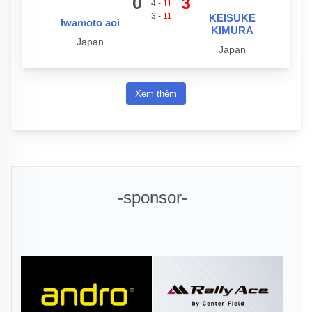
0
3
4
-
11
3
-
11
KEISUKE
Iwamoto aoi
KIMURA
Japan
Japan
Xem thêm
-sponsor-