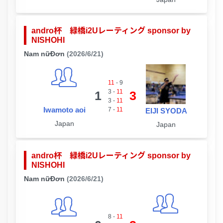
andro杯 緑橋i2Uレーティング sponsor by
NISHOHI
Nam nữĐơn
(2026/6/21)
11
-
9
3
-
11
1
3
3
-
11
Iwamoto aoi
7
-
11
EIJI SYODA
Japan
Japan
andro杯 緑橋i2Uレーティング sponsor by
NISHOHI
Nam nữĐơn
(2026/6/21)
8
-
11