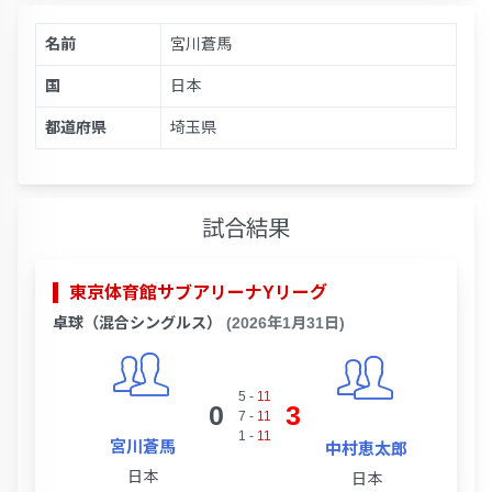
名前
宮川蒼馬
国
日本
都道府県
埼玉県
試合結果
東京体育館サブアリーナYリーグ
卓球（混合シングルス）
(2026年1月31日)
5
-
11
0
3
7
-
11
1
-
11
宮川蒼馬
中村恵太郎
日本
日本