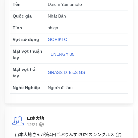
Tên
Daichi Yamamoto
Quốc gia
Nhật Bản
Tỉnh
shiga
Vợt sử dụng
GORIKI C
Mặt vợt thuận
TENERGY 05
tay
Mặt vợt trái
GRASS D.TecS GS
tay
Nghề Nghiệp
Người đi làm
山本大地
12/21
山本大地さんが第4回ごぶりんずi2U杯のシングルス (混