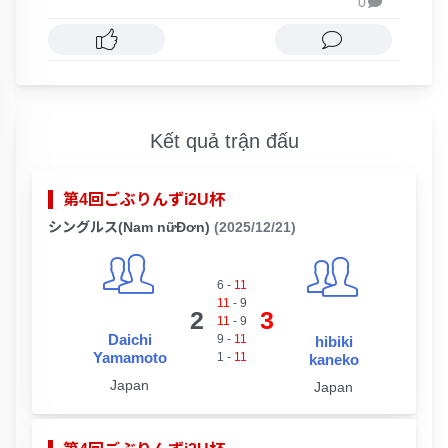
0

Kết quả trận đấu
第4回ごぶりんずi2U杯
シングルス(Nam nữĐơn)
(2025/12/21)
6
-
11
11
-
9
2
3
11
-
9
Daichi
9
-
11
hibiki
Yamamoto
1
-
11
kaneko
Japan
Japan