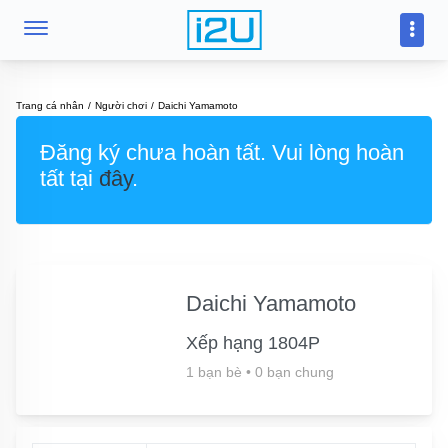
Trang cá nhân
Người chơi
Daichi Yamamoto
Đăng ký chưa hoàn tất. Vui lòng hoàn
tất tại
đây
.
Daichi Yamamoto
Xếp hạng 1804P
1 bạn bè
•
0 bạn chung