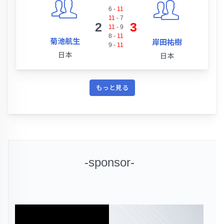
6
-
11
11
-
7
2
3
11
-
9
8
-
11
菊池航生
岸田祐樹
9
-
11
日本
日本
もっと見る
-sponsor-