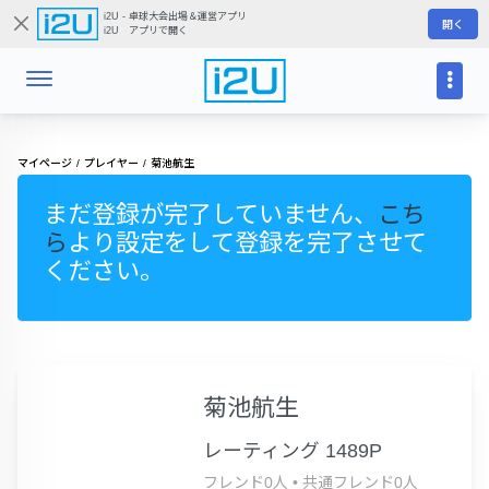
i2U - 卓球大会出場＆運営アプリ
開く
i2U アプリで開く
マイページ
プレイヤー
菊池航生
まだ登録が完了していません、
こち
ら
より設定をして登録を完了させて
ください。
菊池航生
レーティング 1489P
フレンド0人
•
共通フレンド0人