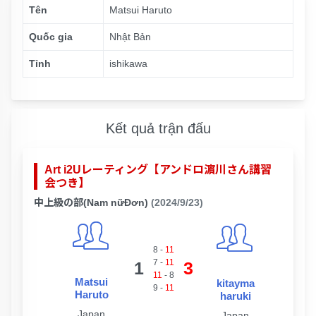
Tên
Matsui Haruto
Quốc gia
Nhật Bản
Tỉnh
ishikawa
Kết quả trận đấu
Art i2Uレーティング【アンドロ濵川さん講習
会つき】
中上級の部(Nam nữĐơn)
(2024/9/23)
8
-
11
7
-
11
1
3
11
-
8
Matsui
kitayma
9
-
11
Haruto
haruki
Japan
Japan