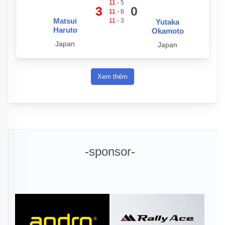
11
-
5
3
0
11
-
8
Matsui
11
-
3
Yutaka
Haruto
Okamoto
Japan
Japan
Xem thêm
-sponsor-