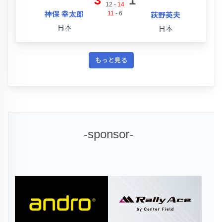
12
-
14
神保 幸太郎
11
-
6
荻野英夫
日本
日本
もっと見る
-sponsor-