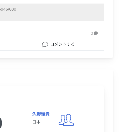
946/680
0

コメントする
久野瑞貴
0
日本