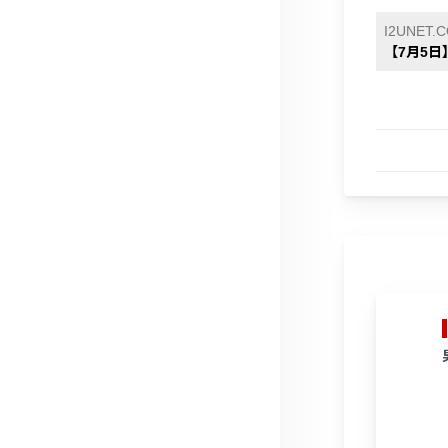
I2UNET.
【7月5