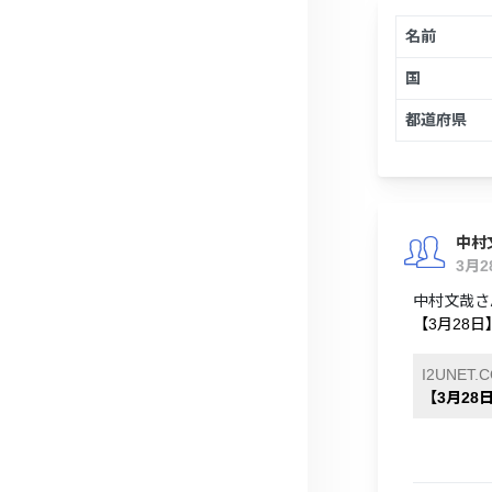
名前
国
都道府県
中村
3月
中村文哉さ
【3月28
I2UNET.
【3月2