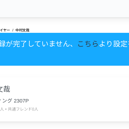
イヤー
中村文哉
録が完了していません、
こちら
より設定
文哉
ング 2307P
0人
•
共通フレンド0人