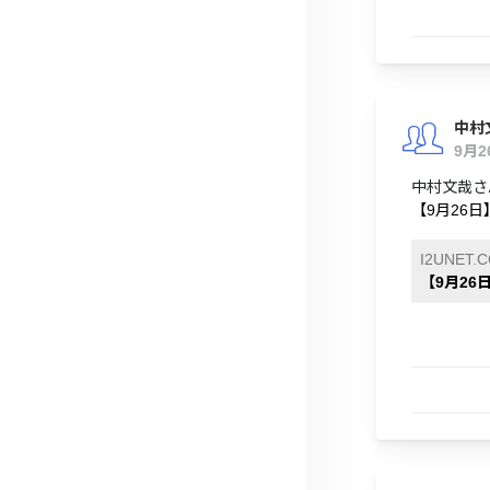
中村
9月
中村文哉さ
【9月26
I2UNET.
【9月2