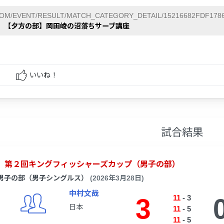
COM/EVENT/RESULT/MATCH_CATEGORY_DETAIL/15216682FDF1786
日】【夕方の部】岡田崚の沼落ちサーブ講座
いいね！
試合結果
第２回キングフィッシャーズカップ（男子の部）
男子の部（男子シングルス）
(2026年3月28日)
中村文哉
3
11
-
3
日本
11
-
5
11
-
5