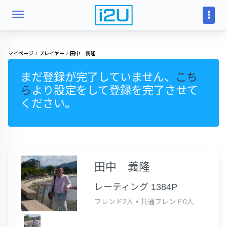
マイページ
プレイヤー
田中 義隆
まだ登録が完了していません、
こち
ら
より設定をして登録を完了させて
ください。
田中 義隆
レーティング 1384P
フレンド2人
•
共通フレンド0人