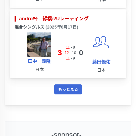
andro杯 緑橋i2Uレーティング
混合シングルス
(2025年8月17日)
11
-
8
3
0
12
-
10
11
-
9
田中 義隆
藤田優佑
日本
日本
もっと見る
-sponsor-