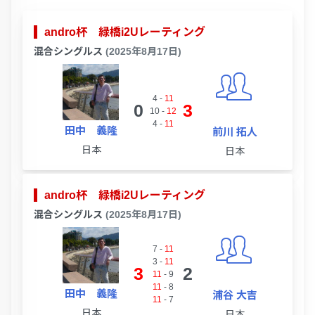
andro杯 緑橋i2Uレーティング
混合シングルス
(2025年8月17日)
4
-
11
0
3
10
-
12
4
-
11
田中 義隆
前川 拓人
日本
日本
andro杯 緑橋i2Uレーティング
混合シングルス
(2025年8月17日)
7
-
11
3
-
11
3
2
11
-
9
11
-
8
田中 義隆
浦谷 大吉
11
-
7
日本
日本