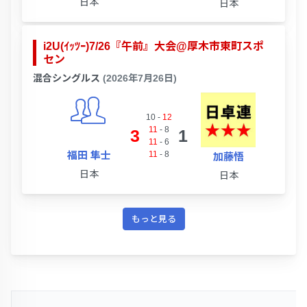
日本
日本
i2U(ｲｯﾂｰ)7/26『午前』大会@厚木市東町スポ
セン
混合シングルス
(2026年7月26日)
10
-
12
11
-
8
3
1
11
-
6
福田 隼士
11
-
8
加藤悟
日本
日本
もっと見る