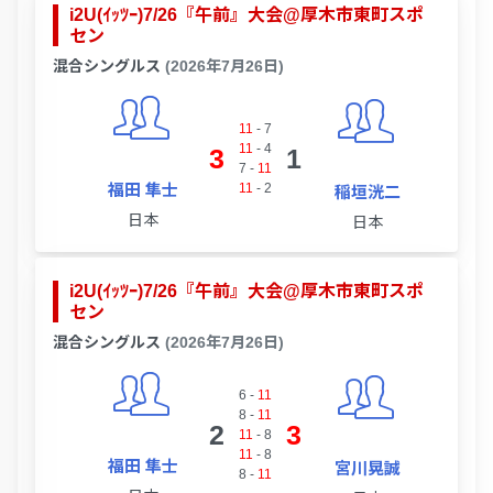
i2U(ｲｯﾂｰ)7/26『午前』大会@厚木市東町スポ
セン
混合シングルス
(2026年7月26日)
11
-
7
11
-
4
3
1
7
-
11
福田 隼士
11
-
2
稲垣洸二
日本
日本
i2U(ｲｯﾂｰ)7/26『午前』大会@厚木市東町スポ
セン
混合シングルス
(2026年7月26日)
6
-
11
8
-
11
2
3
11
-
8
11
-
8
福田 隼士
宮川晃誠
8
-
11