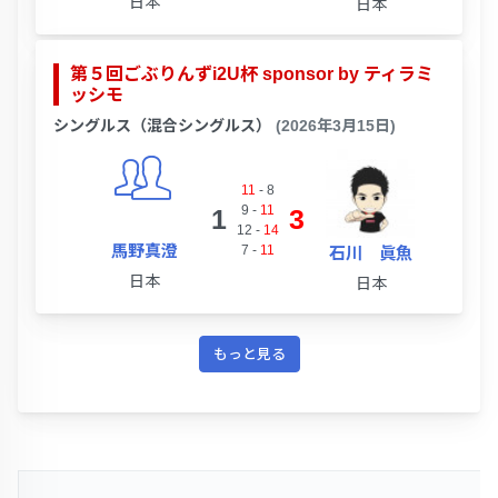
日本
日本
第５回ごぶりんずi2U杯 sponsor by ティラミ
ッシモ
シングルス（混合シングルス）
(2026年3月15日)
11
-
8
9
-
11
1
3
12
-
14
馬野真澄
7
-
11
石川 眞魚
日本
日本
もっと見る