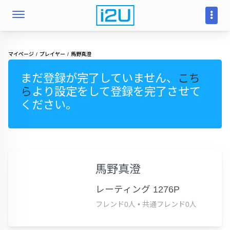
マイページ
プレイヤー
馬野真澄
まだ登録が完了していません、
こち
ら
より設定をして登録を完了させて
ください。
馬野真澄
レーティング 1276P
フレンド0人
•
共通フレンド0人