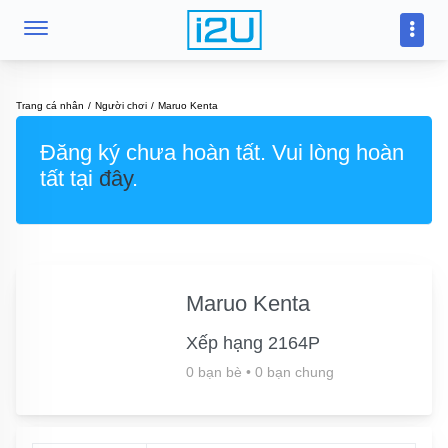
Trang cá nhân
Người chơi
Maruo Kenta
Đăng ký chưa hoàn tất. Vui lòng hoàn
tất tại
đây
.
Maruo Kenta
Xếp hạng 2164P
0 bạn bè
•
0 bạn chung