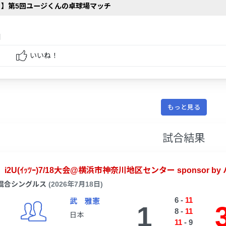
0日】第5回ユージくんの卓球場マッチ
和
いいね！
もっと見る
試合結果
i2U(ｲｯﾂｰ)7/18大会@横浜市神奈川地区センター sponsor b
混合シングルス
(2026年7月18日)
6
-
11
武 雅憲
1
8
-
11
日本
11
-
9