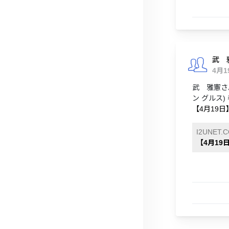
武 
4月
武 雅憲さ
ン グルス)
【4月19
I2UNET.
【4月1