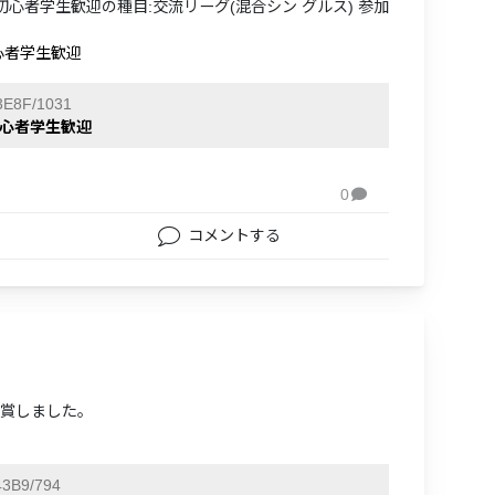
初心者学生歓迎の種目:交流リーグ(混合シン グルス) 参加
心者学生歓迎
E8F/1031
初心者学生歓迎
0

コメントする
入賞しました。
3B9/794