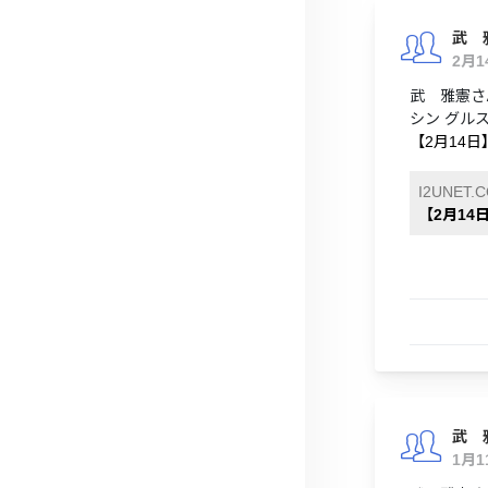
武 
2月
武 雅憲さ
シン グルス
【2月14
I2UNET.
【2月1
武 
1月