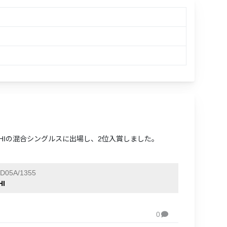
NISHOHIの混合シングルスに出場し、2位入賞しました。
D05A/1355
HI
0
