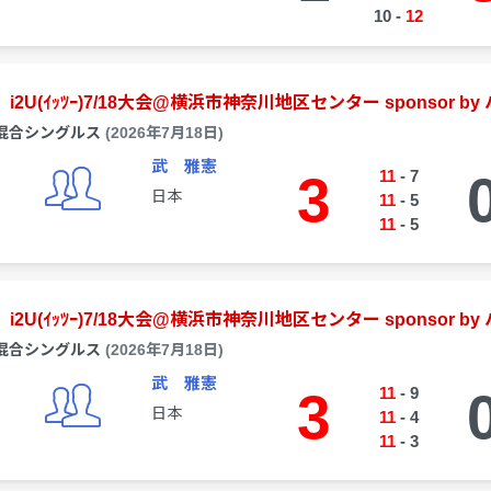
10
-
12
i2U(ｲｯﾂｰ)7/18大会@横浜市神奈川地区センター sponsor b
混合シングルス
(2026年7月18日)
武 雅憲
3
11
-
7
日本
11
-
5
11
-
5
i2U(ｲｯﾂｰ)7/18大会@横浜市神奈川地区センター sponsor b
混合シングルス
(2026年7月18日)
武 雅憲
3
11
-
9
日本
11
-
4
11
-
3