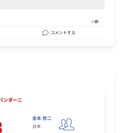
0

コメントする
y パンダーニ
金本 啓二
3
日本