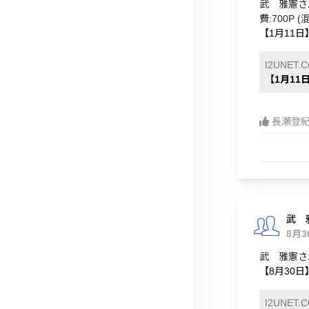
武 雅憲さ
費:700P
【1月11
I2UNET.
【1月11
長瀬登
武 
8月
武 雅憲さ
【8月30
I2UNET.