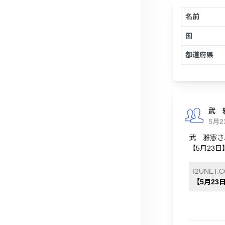
名前
国
都道府県
武 
5月
武 雅憲さん
【5月23日】
I2UNET.
【5月23日