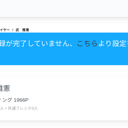
イヤー
武 雅憲
録が完了していません、
こちら
より設定
雅憲
ング 1966P
1人
•
共通フレンド0人