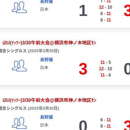
7
-
11
長野翼
1
12
-
10
日本
6
-
11
8
-
11
i2U(ｲｯﾂｰ)3/30午前大会@横浜市神ノ木地区ｾﾝ
混合シングルス
(2025年3月30日)
長野翼
3
11
-
5
日本
12
-
10
11
-
6
i2U(ｲｯﾂｰ)3/30午前大会@横浜市神ノ木地区ｾﾝ
混合シングルス
(2025年3月30日)
長野翼
0
6
-
11
日本
8
-
11