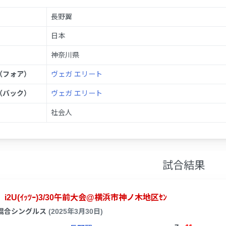
長野翼
日本
神奈川県
（フォア）
ヴェガ エリート
（バック）
ヴェガ エリート
社会人
試合結果
i2U(ｲｯﾂｰ)3/30午前大会@横浜市神ノ木地区ｾﾝ
混合シングルス
(2025年3月30日)