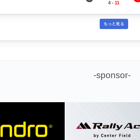
4
-
11
もっと見る
-sponsor-