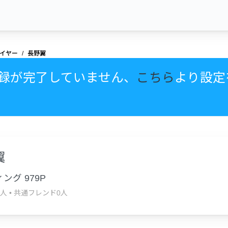
イヤー
長野翼
録が完了していません、
こちら
より設定
翼
ング 979P
0人
•
共通フレンド0人