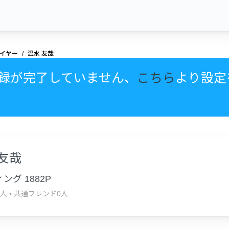
イヤー
温水 友哉
録が完了していません、
こちら
より設定
 友哉
ング 1882P
1人
•
共通フレンド0人