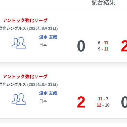
試合結果
アントック強化リーグ
混合シングルス
(2025年8月31日)
温水 友哉
0
6
-
11
日本
9
-
11
アントック強化リーグ
混合シングルス
(2025年8月31日)
温水 友哉
2
11
-
7
日本
12
-
10