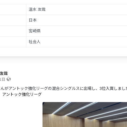
温水 友哉
日本
宮崎県
社会人
 友哉
31日
さんがアントック強化リーグの混合シングルスに出場し、3位入賞しまし
日】アントック強化リーグ