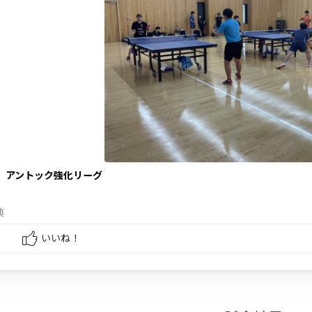
日】アントック強化リーグ
典
いいね！