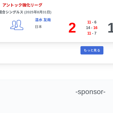
アントック強化リーグ
混合シングルス
(2025年8月31日)
温水 友哉
2
11
-
6
日本
14
-
16
11
-
7
もっと見る
-sponsor-