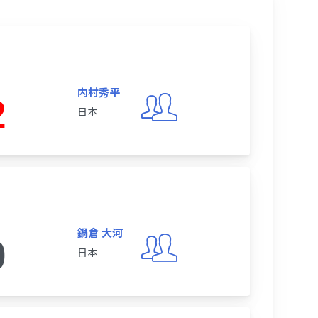
内村秀平
2
日本
鍋倉 大河
0
日本