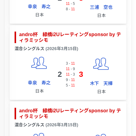
11
-
5
幸泉 寿之
三浦 空也
8
-
11
日本
日本
andro杯 緑橋i2Uレーティングsponsor by テ
ィラミッシモ
混合シングルス
(2026年3月15日)
3
-
11
11
-
9
2
3
11
-
3
9
-
11
幸泉 寿之
木下 天樺
5
-
11
日本
日本
andro杯 緑橋i2Uレーティングsponsor by テ
ィラミッシモ
混合シングルス
(2026年3月15日)