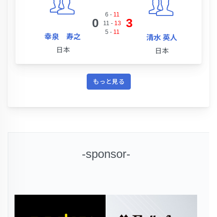
6
-
11
0
3
11
-
13
5
-
11
幸泉 寿之
清水 英人
日本
日本
もっと見る
-sponsor-