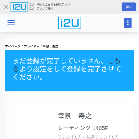
i2U - 卓球大会出場＆運営アプリ
開く
i2U アプリで開く
マイページ
プレイヤー
幸泉 寿之
まだ登録が完了していません、
こち
ら
より設定をして登録を完了させて
ください。
幸泉 寿之
レーティング 1405P
フレンド0人
•
共通フレンド0人