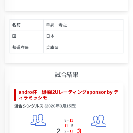
名前
幸泉 寿之
国
日本
都道府県
兵庫県
試合結果
andro杯 緑橋i2Uレーティングsponsor by テ
ィラミッシモ
混合シングルス
(2026年3月15日)
9
-
11
11
-
5
2
3
2
-
11