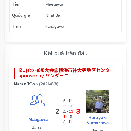
Tên
Maegawa
Quốc gia
Nhật Bản
Tỉnh
kanagawa
Kết quả trận đấu
i2U(ｲｯﾂｰ)8/8大会@横浜市神大寺地区センター
sponsor by パンダーニ
Nam nữĐơn
(2026/8/8)
5
-
11
12
-
10
2
3
11
-
13
11
-
5
Haruyuki
Maegawa
8
-
11
Numazawa
Japan
Japan