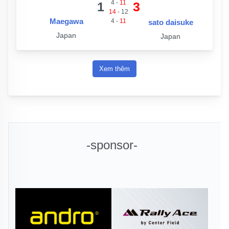
4
-
11
1
3
14
-
12
Maegawa
4
-
11
sato daisuke
Japan
Japan
Xem thêm
-sponsor-