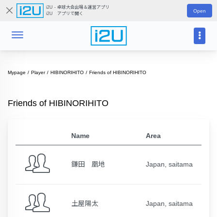
i2U - 卓球大会出場＆運営アプリ
Open
i2U アプリで開く
Mypage
Player
HIBINORIHITO
Friends of HIBINORIHITO
Friends of HIBINORIHITO
Name
Area
鎌田 凰地
Japan, saitama
土屋陽太
Japan, saitama