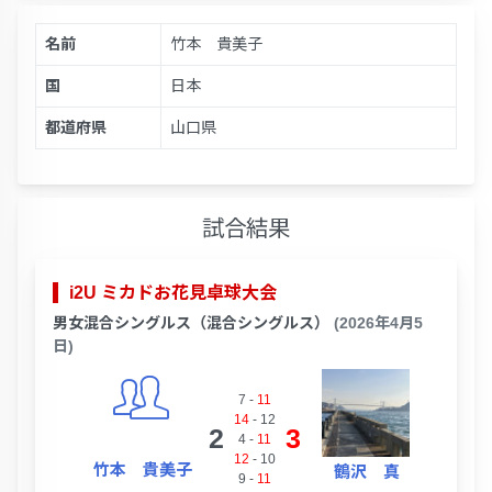
名前
竹本 貴美子
国
日本
都道府県
山口県
試合結果
i2U ミカドお花見卓球大会
男女混合シングルス（混合シングルス）
(2026年4月5
日)
7
-
11
14
-
12
2
3
4
-
11
12
-
10
竹本 貴美子
鶴沢 真
9
-
11