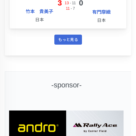
3
0
13
-
11
11
-
7
竹本 貴美子
有門摩織
日本
日本
もっと見る
-sponsor-