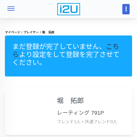
マイページ
プレイヤー
堀 拓郎
まだ登録が完了していません、
こち
ら
より設定をして登録を完了させて
ください。
堀 拓郎
レーティング 791P
フレンド1人
•
共通フレンド0人