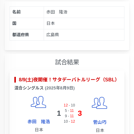
名前
赤田 隆浩
国
日本
都道府県
広島県
試合結果
8/9(土)夜開催！サタデーバトルリーグ（SBL）
混合シングルス
(2025年8月9日)
12
-
10
5
-
11
1
3
9
-
11
赤田 隆浩
10
-
12
菅山巧
日本
日本