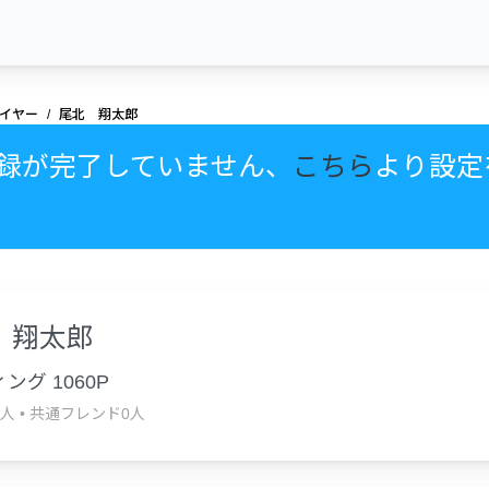
イヤー
尾北 翔太郎
録が完了していません、
こちら
より設定
 翔太郎
ング 1060P
1人
•
共通フレンド0人