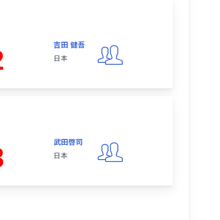
吉田 健吾
2
日本
武田啓司
3
日本