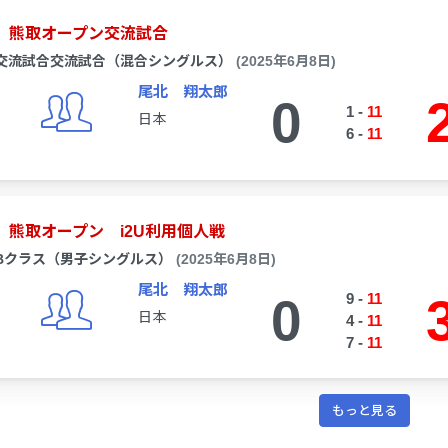
熊取オープン交流試合
交流試合交流試合（混合シングルス）
(2025年6月8日)
尾北 翔太郎
0
1
-
11
日本
6
-
11
熊取オープン i2U利用個人戦
Bクラス（男子シングルス）
(2025年6月8日)
尾北 翔太郎
0
9
-
11
日本
4
-
11
7
-
11
もっと見る