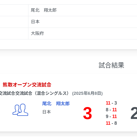
尾北 翔太郎
日本
大阪府
試合結果
熊取オープン交流試合
交流試合交流試合（混合シングルス）
(2025年6月8日)
11
-
3
尾北 翔太郎
3
8
-
11
日本
9
-
11
11
-
8