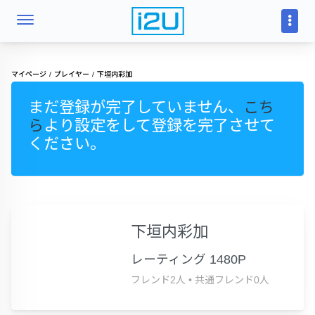
マイページ
プレイヤー
下垣内彩加
まだ登録が完了していません、
こち
ら
より設定をして登録を完了させて
ください。
下垣内彩加
レーティング 1480P
フレンド2人
•
共通フレンド0人