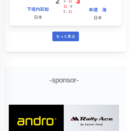
2
3
3
-
11
11
-
9
下垣内彩加
牟禮 海
5
-
11
日本
日本
もっと見る
-sponsor-