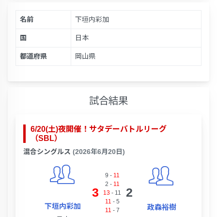
名前
下垣内彩加
国
日本
都道府県
岡山県
試合結果
6/20(土)夜開催！サタデーバトルリーグ
（SBL）
混合シングルス
(2026年6月20日)
9
-
11
2
-
11
3
2
13
-
11
11
-
5
下垣内彩加
政森裕樹
11
-
7