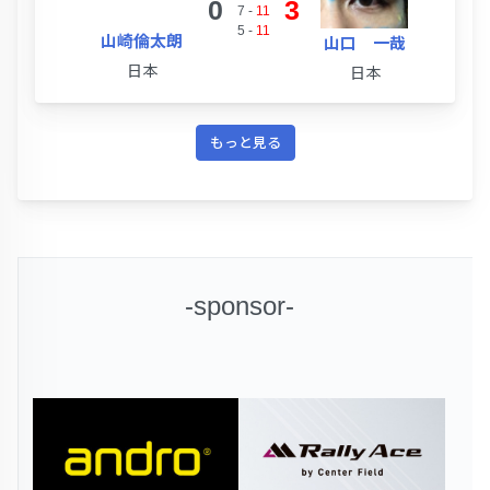
0
3
7
-
11
5
-
11
山崎倫太朗
山口 一哉
日本
日本
もっと見る
-sponsor-