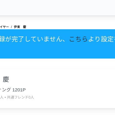
イヤー
伊東 慶
録が完了していません、
こちら
より設定
 慶
ング 1201P
0人
•
共通フレンド0人