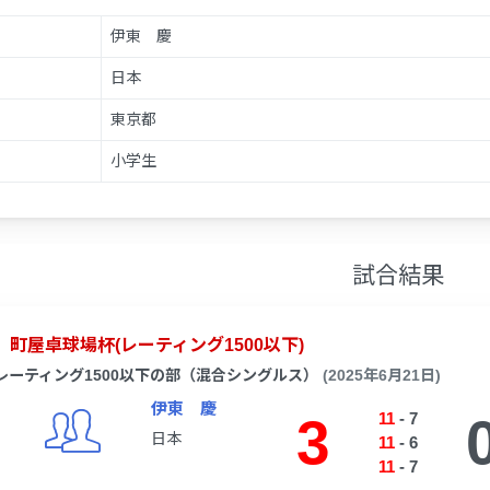
伊東 慶
日本
東京都
小学生
試合結果
町屋卓球場杯(レーティング1500以下)
レーティング1500以下の部（混合シングルス）
(2025年6月21日)
伊東 慶
3
11
-
7
日本
11
-
6
11
-
7