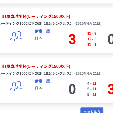
町屋卓球場杯(レーティング1500以下)
レーティング1500以下の部（混合シングルス）
(2025年6月21日)
伊東 慶
3
11
-
9
日本
11
-
3
11
-
1
町屋卓球場杯(レーティング1500以下)
レーティング1500以下の部（混合シングルス）
(2025年6月21日)
伊東 慶
0
4
-
11
日本
5
-
11
5
-
11
もっと見る