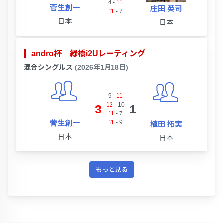
4
-
11
菅生創一
庄田 英司
11
-
7
日本
日本
andro杯 緑橋i2Uレーティング
混合シングルス
(2026年1月18日)
9
-
11
12
-
10
3
1
11
-
7
菅生創一
11
-
9
植田 拓実
日本
日本
もっと見る