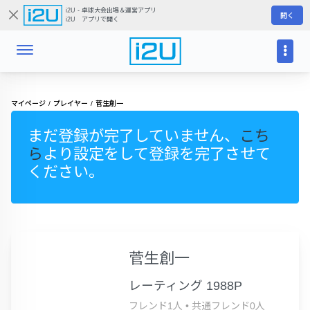
i2U - 卓球大会出場＆運営アプリ
開く
i2U アプリで開く
マイページ
プレイヤー
菅生創一
まだ登録が完了していません、
こち
ら
より設定をして登録を完了させて
ください。
菅生創一
レーティング 1988P
フレンド1人
•
共通フレンド0人