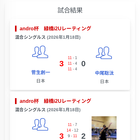
試合結果
andro杯 緑橋i2Uレーティング
混合シングルス
(2026年1月18日)
11
-
1
3
0
11
-
4
11
-
4
菅生創一
中尾聡汰
日本
日本
andro杯 緑橋i2Uレーティング
混合シングルス
(2026年1月18日)
11
-
7
14
-
12
3
2
9
-
11