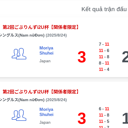
Kết quả trận đấu
第2回ごぶりんずi2U杯【関係者限定】
シングルス(Nam nữĐơn)
(2025/8/24)
7
-
11
Moriya
3
11
-
6
Shuhei
11
-
8
Japan
8
-
11
11
-
4
第2回ごぶりんずi2U杯【関係者限定】
シングルス(Nam nữĐơn)
(2025/8/24)
6
-
11
Moriya
3
Shuhei
11
-
8
11
-
5
Japan
11
-
7