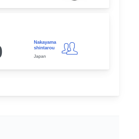
Nakayama
0
shintarou
Japan