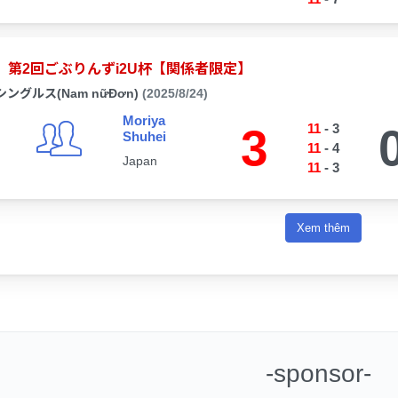
第2回ごぶりんずi2U杯【関係者限定】
シングルス(Nam nữĐơn)
(2025/8/24)
Moriya
3
11
-
3
Shuhei
11
-
4
Japan
11
-
3
Xem thêm
-sponsor-