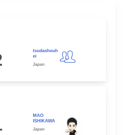
tsudashouh
2
ei
Japan
MAO
1
ISHIKAWA
Japan