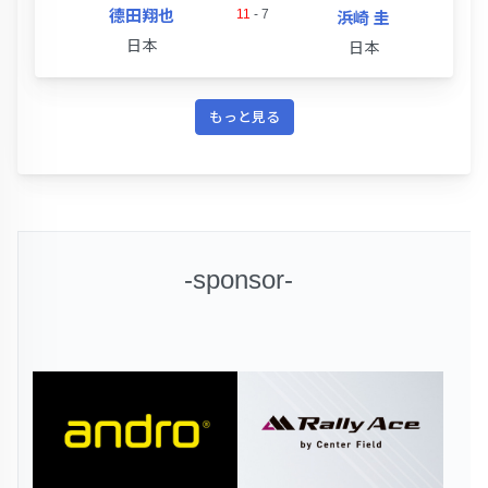
德田翔也
11
-
7
浜崎 圭
日本
日本
もっと見る
-sponsor-