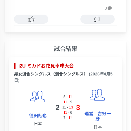
0

試合結果
i2U ミカドお花見卓球大会
男女混合シングルス（混合シングルス）
(2026年4月5
日)
5
-
11
11
-
9
2
3
11
-
13
11
-
6
運営 吉野一
德田翔也
7
-
11
彦
日本
日本