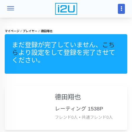
マイページ
プレイヤー
德田翔也
まだ登録が完了していません、
こち
ら
より設定をして登録を完了させて
ください。
德田翔也
レーティング 1538P
フレンド0人
•
共通フレンド0人