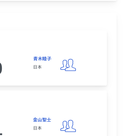
青木睦子
0
日本
金山聖士
1
日本