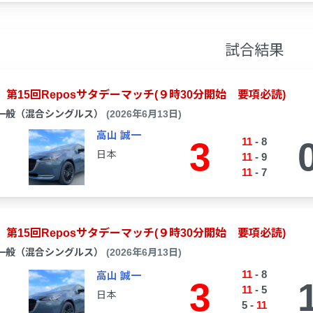
試合結果
第15回Reposサタデーマッチ(９時30分開始 要項必読)
一般（混合シングルス）
(2026年6月13日)
高山 誠一
3
11
-
8
日本
11
-
9
11
-
7
第15回Reposサタデーマッチ(９時30分開始 要項必読)
一般（混合シングルス）
(2026年6月13日)
11
-
8
高山 誠一
3
11
-
5
日本
5
-
11