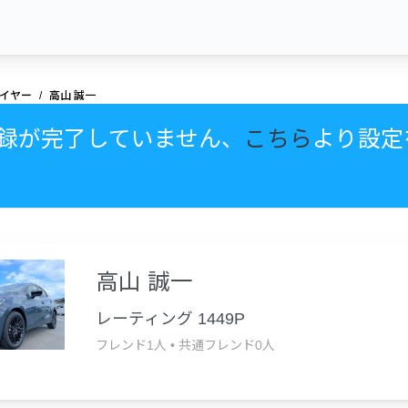
イヤー
高山 誠一
録が完了していません、
こちら
より設定
高山 誠一
レーティング 1449P
フレンド1人
•
共通フレンド0人