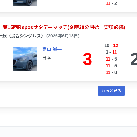
11
-
2
第15回Reposサタデーマッチ(９時30分開始 要項必読)
一般（混合シングルス）
(2026年6月13日)
10
-
12
高山 誠一
3
3
-
11
日本
11
-
5
11
-
5
11
-
8
もっと見る