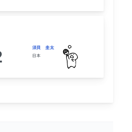
須貝 圭太
2
日本