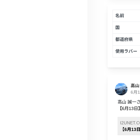
名前
国
都道府県
使用ラバー
高山
6月
高山 誠一
【6月13日
I2UNET.
【6月13