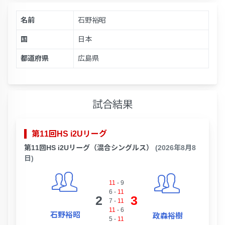
名前
石野裕昭
国
日本
都道府県
広島県
試合結果
第11回HS i2Uリーグ
第11回HS i2Uリーグ（混合シングルス）
(2026年8月8
日)
11
-
9
6
-
11
2
3
7
-
11
11
-
6
石野裕昭
政森裕樹
5
-
11