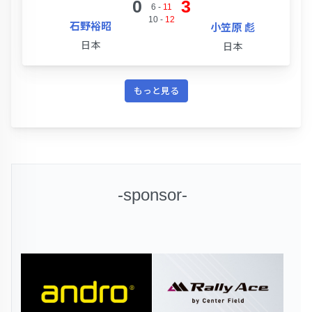
0
3
6
-
11
10
-
12
石野裕昭
小笠原 彪
日本
日本
もっと見る
-sponsor-