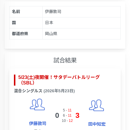
名前
伊藤敦司
国
日本
都道府県
岡山県
試合結果
5/23(土)夜開催！サタデーバトルリーグ
（SBL）
混合シングルス
(2026年5月23日)
5
-
11
0
3
6
-
11
10
-
12
伊藤敦司
田中知宏