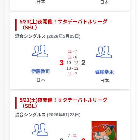
日本
日本
5/23(土)夜開催！サタデーバトルリーグ
（SBL）
混合シングルス
(2026年5月23日)
11
-
7
11
-
6
3
2
10
-
12
10
-
12
伊藤敦司
堀尾幸永
11
-
7
日本
日本
5/23(土)夜開催！サタデーバトルリーグ
（SBL）
混合シングルス
(2026年5月23日)
7
-
11