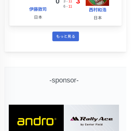
0
3
3
-
11
6
-
11
伊藤敦司
西村和浩
日本
日本
もっと見る
-sponsor-