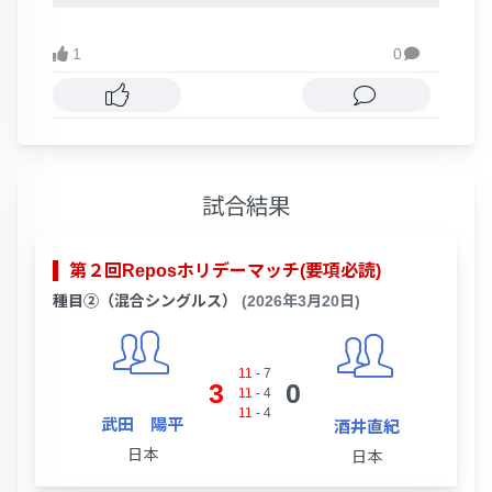
1
0

試合結果
第２回Reposホリデーマッチ(要項必読)
種目②（混合シングルス）
(2026年3月20日)
11
-
7
3
0
11
-
4
11
-
4
武田 陽平
酒井直紀
日本
日本