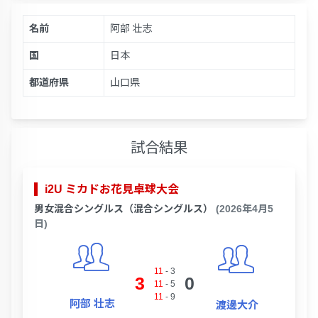
名前
阿部 壮志
国
日本
都道府県
山口県
試合結果
i2U ミカドお花見卓球大会
男女混合シングルス（混合シングルス）
(2026年4月5
日)
11
-
3
3
0
11
-
5
11
-
9
阿部 壮志
渡邊大介