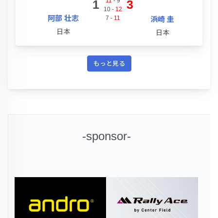
11
-
9
1
3
10
-
12
阿部 壮志
7
-
11
浜崎 圭
日本
日本
もっと見る
-sponsor-