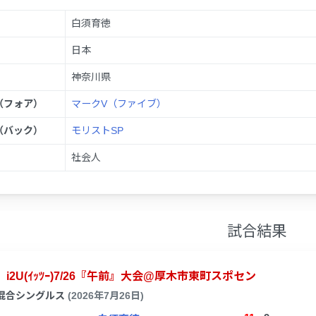
白須育徳
日本
神奈川県
（フォア）
マークV（ファイブ）
（バック）
モリストSP
社会人
試合結果
i2U(ｲｯﾂｰ)7/26『午前』大会@厚木市東町スポセン
混合シングルス
(2026年7月26日)