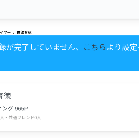
イヤー
白須育徳
録が完了していません、
こちら
より設定
育徳
ング 965P
0人
•
共通フレンド0人