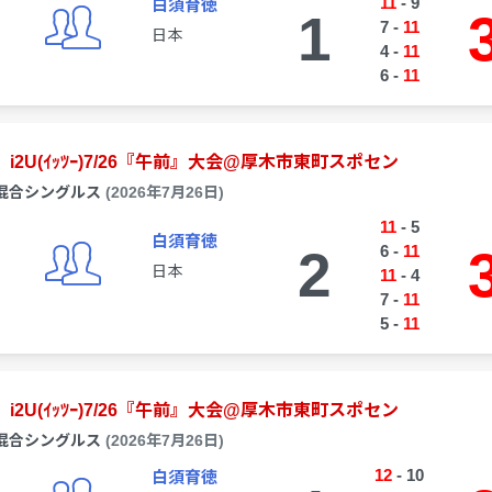
11
-
9
白須育徳
1
7
-
11
日本
4
-
11
6
-
11
i2U(ｲｯﾂｰ)7/26『午前』大会@厚木市東町スポセン
混合シングルス
(2026年7月26日)
11
-
5
白須育徳
2
6
-
11
日本
11
-
4
7
-
11
5
-
11
i2U(ｲｯﾂｰ)7/26『午前』大会@厚木市東町スポセン
混合シングルス
(2026年7月26日)
12
-
10
白須育徳