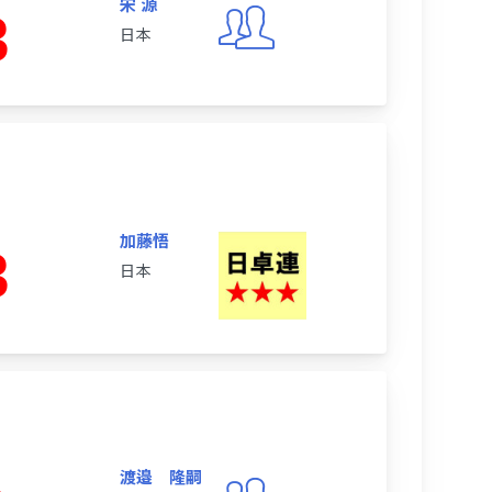
宋 源
3
日本
加藤悟
3
日本
渡邉 隆嗣