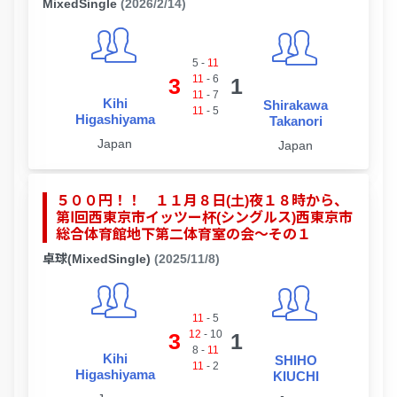
MixedSingle
(2026/2/14)
5
-
11
11
-
6
3
1
11
-
7
Kihi
Shirakawa
11
-
5
Higashiyama
Takanori
Japan
Japan
５００円！！ １１月８日(土)夜１８時から、
第Ⅰ回西東京市イッツー杯(シングルス)西東京市
総合体育館地下第二体育室の会～その１
卓球(MixedSingle)
(2025/11/8)
11
-
5
12
-
10
3
1
8
-
11
Kihi
SHIHO
11
-
2
Higashiyama
KIUCHI