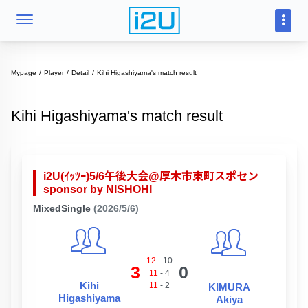
Mypage
Player
Detail
Kihi Higashiyama's match result
Kihi Higashiyama's match result
i2U(ｲｯﾂｰ)5/6午後大会@厚木市東町スポセン
sponsor by NISHOHI
MixedSingle
(2026/5/6)
12
-
10
3
0
11
-
4
Kihi
11
-
2
KIMURA
Higashiyama
Akiya