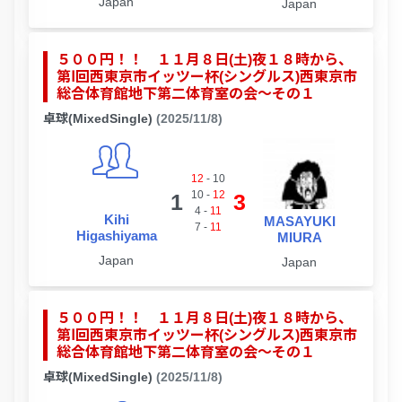
Japan
Japan
５００円！！ １１月８日(土)夜１８時から、
第Ⅰ回西東京市イッツー杯(シングルス)西東京市
総合体育館地下第二体育室の会～その１
卓球(MixedSingle)
(2025/11/8)
12
-
10
10
-
12
1
3
4
-
11
Kihi
MASAYUKI
7
-
11
Higashiyama
MIURA
Japan
Japan
５００円！！ １１月８日(土)夜１８時から、
第Ⅰ回西東京市イッツー杯(シングルス)西東京市
総合体育館地下第二体育室の会～その１
卓球(MixedSingle)
(2025/11/8)