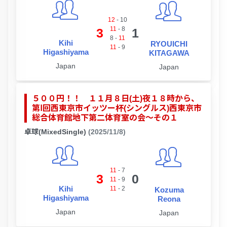
12
-
10
11
-
8
3
1
8
-
11
Kihi
RYOUICHI
11
-
9
Higashiyama
KITAGAWA
Japan
Japan
５００円！！ １１月８日(土)夜１８時から、
第Ⅰ回西東京市イッツー杯(シングルス)西東京市
総合体育館地下第二体育室の会～その１
卓球(MixedSingle)
(2025/11/8)
11
-
7
3
0
11
-
9
Kihi
11
-
2
Kozuma
Higashiyama
Reona
Japan
Japan