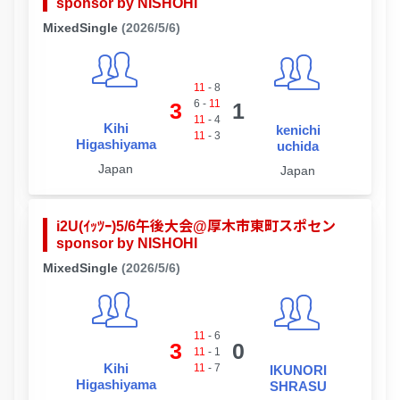
sponsor by NISHOHI
MixedSingle
(2026/5/6)
11
-
8
6
-
11
3
1
11
-
4
Kihi
kenichi
11
-
3
Higashiyama
uchida
Japan
Japan
i2U(ｲｯﾂｰ)5/6午後大会@厚木市東町スポセン
sponsor by NISHOHI
MixedSingle
(2026/5/6)
11
-
6
3
0
11
-
1
Kihi
11
-
7
IKUNORI
Higashiyama
SHRASU