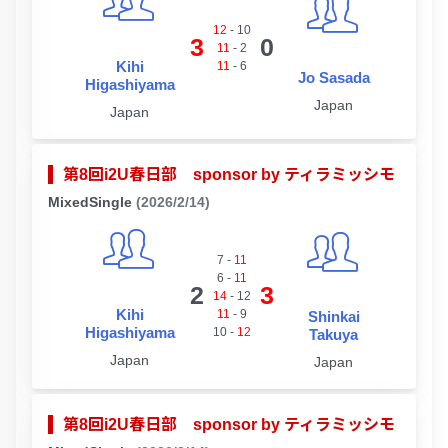
12
-
10
3
0
11
-
2
Kihi
11
-
6
Jo Sasada
Higashiyama
Japan
Japan
第8回i2U春日部 sponsor by ティラミッシモ
MixedSingle
(2026/2/14)
7
-
11
6
-
11
2
3
14
-
12
Kihi
11
-
9
Shinkai
Higashiyama
10
-
12
Takuya
Japan
Japan
第8回i2U春日部 sponsor by ティラミッシモ