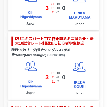
12
-
10
3
0
12
-
10
Kihi
11
-
7
ERIKA
Higashiyama
MARUYAMA
Japan
Japan
i2UエキスパートTTC杯◆緊急ミニ試合◆・最
大10試合レート制限無し初心者学生歓迎
種目:交流リーグ(混合シン グルス) 参加
費:500P(MixedSingle)
(2025/10/4)
12
-
10
3
0
11
-
6
Kihi
11
-
7
IKEDA
Higashiyama
KOUKI
Japan
Japan