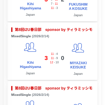
Kihi
7
-
11
FUKUSHIM
Higashiyama
11
-
3
A KOSUKE
Japan
Japan
第8回i2U春日部 sponsor by ティラミッシモ
MixedSingle
(2026/2/14)
11
-
4
3
0
11
-
9
Kihi
12
-
10
MIYAZAKI
Higashiyama
KEISUKE
Japan
Japan
第8回i2U春日部 sponsor by ティラミッシモ
MixedSingle
(2026/2/14)