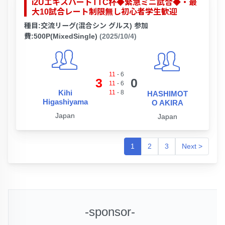
i2UエキスパートTTC杯◆緊急ミニ試合◆・最
大10試合レート制限無し初心者学生歓迎
種目:交流リーグ(混合シン グルス) 参加
費:500P(MixedSingle)
(2025/10/4)
11
-
6
3
0
11
-
6
Kihi
11
-
8
HASHIMOT
Higashiyama
O AKIRA
Japan
Japan
1
2
3
Next >
-sponsor-