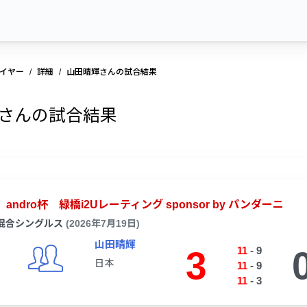
イヤー
詳細
山田晴輝さんの試合結果
さんの試合結果
andro杯 緑橋i2Uレーティング sponsor by パンダーニ
混合シングルス
(2026年7月19日)
山田晴輝
3
11
-
9
日本
11
-
9
11
-
3