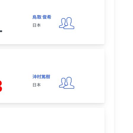
鳥取 俊希
1
日本
沖村篤樹
3
日本