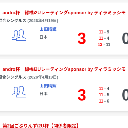
andro杯 緑橋i2Uレーティングsponsor by ティラミッシモ
混合シングルス
(2026年4月19日)
山田晴輝
3
11
-
9
日本
11
-
4
13
-
11
andro杯 緑橋i2Uレーティングsponsor by ティラミッシモ
混合シングルス
(2026年4月19日)
山田晴輝
3
11
-
4
日本
11
-
5
11
-
6
第2回ごぶりんずi2U杯【関係者限定】