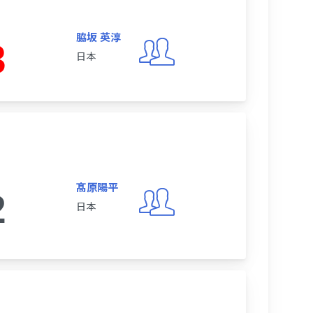
脇坂 英淳
3
日本
髙原陽平
2
日本