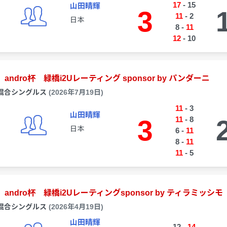
17
-
15
山田晴輝
3
11
-
2
日本
8
-
11
12
-
10
andro杯 緑橋i2Uレーティング sponsor by パンダーニ
混合シングルス
(2026年7月19日)
11
-
3
山田晴輝
3
11
-
8
日本
6
-
11
8
-
11
11
-
5
andro杯 緑橋i2Uレーティングsponsor by ティラミッシモ
混合シングルス
(2026年4月19日)
山田晴輝
12
-
14