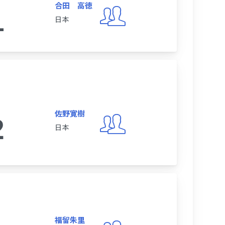
合田 高徳
1
日本
佐野寛樹
2
日本
福留朱里