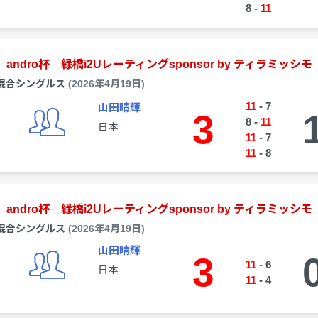
8
-
11
andro杯 緑橋i2Uレーティングsponsor by ティラミッシモ
混合シングルス
(2026年4月19日)
11
-
7
山田晴輝
3
8
-
11
日本
11
-
7
11
-
8
andro杯 緑橋i2Uレーティングsponsor by ティラミッシモ
混合シングルス
(2026年4月19日)
山田晴輝
3
11
-
6
日本
11
-
4