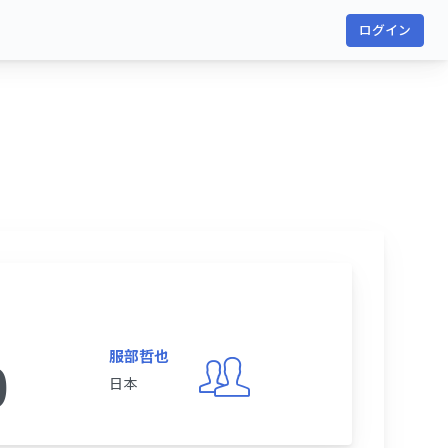
ログイン
服部哲也
0
日本