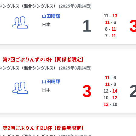
シングルス（混合シングルス）
(2025年8月24日)
11
-
13
山田晴輝
1
11
-
6
日本
8
-
11
7
-
11
第2回ごぶりんずi2U杯【関係者限定】
シングルス（混合シングルス）
(2025年8月24日)
11
-
6
山田晴輝
3
11
-
8
日本
12
-
14
10
-
12
12
-
10
第2回ごぶりんずi2U杯【関係者限定】