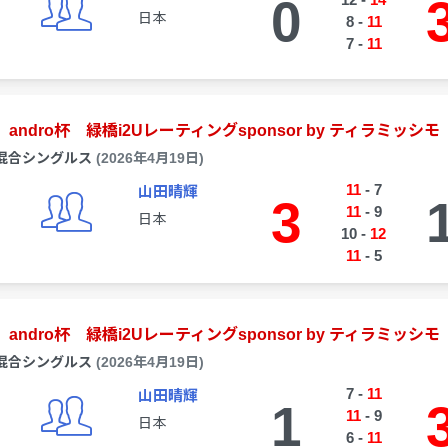
0
日本
8
-
11
7
-
11
andro杯 緑橋i2Uレーティングsponsor by ティラミッシモ
混合シングルス
(2026年4月19日)
11
-
7
山田晴輝
3
11
-
9
日本
10
-
12
11
-
5
andro杯 緑橋i2Uレーティングsponsor by ティラミッシモ
混合シングルス
(2026年4月19日)
7
-
11
山田晴輝
1
11
-
9
日本
6
-
11