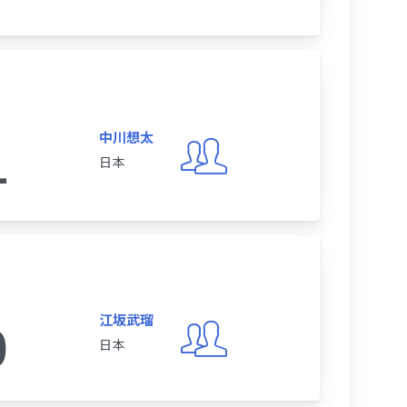
中川想太
1
日本
江坂武瑠
0
日本