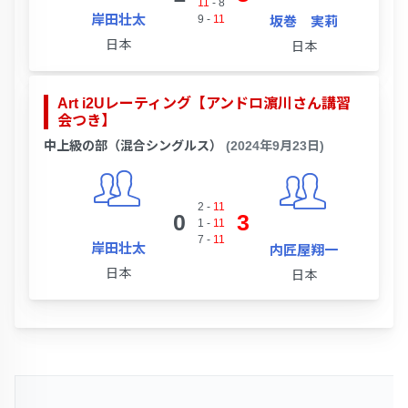
11
-
8
岸田壮太
9
-
11
坂巻 実莉
日本
日本
Art i2Uレーティング【アンドロ濵川さん講習
会つき】
中上級の部（混合シングルス）
(2024年9月23日)
2
-
11
0
3
1
-
11
7
-
11
岸田壮太
内匠屋翔一
日本
日本