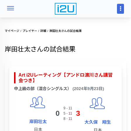
マイページ
プレイヤー
詳細
岸田壮太さんの試合結果
岸田壮太さんの試合結果
Art i2Uレーティング【アンドロ濵川さん講習
会つき】
中上級の部（混合シングルス）
(2024年9月23日)
9
-
11
0
3
5
-
11
8
-
11
岸田壮太
大久保 翔生
日本
日本