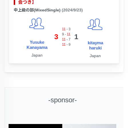
会つき】
中上級の部(MixedSingle)
(2024/9/23)
11
-
3
9
-
11
3
1
11
-
7
Yusuke
kitayma
11
-
9
Kanayama
haruki
Japan
Japan
-sponsor-