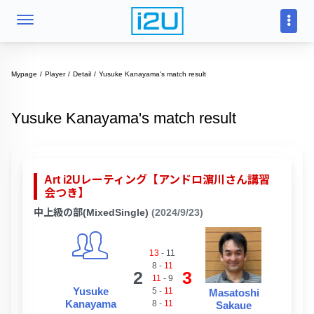
Mypage
Player
Detail
Yusuke Kanayama's match result
Yusuke Kanayama's match result
Art i2Uレーティング【アンドロ濵川さん講習
会つき】
中上級の部(MixedSingle)
(2024/9/23)
13
-
11
8
-
11
2
3
11
-
9
Yusuke
5
-
11
Masatoshi
Kanayama
8
-
11
Sakaue