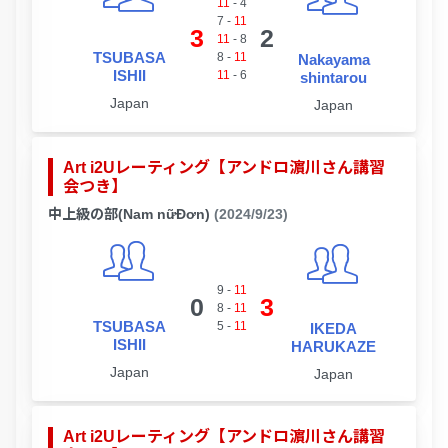
11
-
4
7
-
11
3
2
11
-
8
TSUBASA
8
-
11
Nakayama
ISHII
11
-
6
shintarou
Japan
Japan
Art i2Uレーティング【アンドロ濵川さん講習
会つき】
中上級の部(Nam nữĐơn)
(2024/9/23)
9
-
11
0
3
8
-
11
TSUBASA
5
-
11
IKEDA
ISHII
HARUKAZE
Japan
Japan
Art i2Uレーティング【アンドロ濵川さん講習