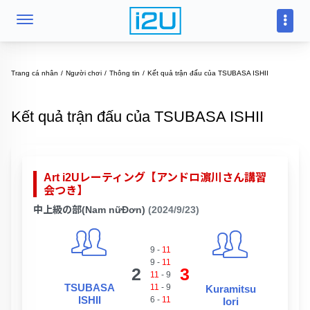
Trang cá nhân
Người chơi
Thông tin
Kết quả trận đấu của TSUBASA ISHII
Kết quả trận đấu của TSUBASA ISHII
Art i2Uレーティング【アンドロ濵川さん講習
会つき】
中上級の部(Nam nữĐơn)
(2024/9/23)
9
-
11
9
-
11
2
3
11
-
9
TSUBASA
11
-
9
Kuramitsu
ISHII
6
-
11
Iori