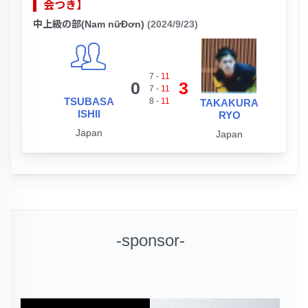
会つき】
中上級の部(Nam nữĐơn)
(2024/9/23)
7
-
11
0
3
7
-
11
TSUBASA
8
-
11
TAKAKURA
ISHII
RYO
Japan
Japan
-sponsor-