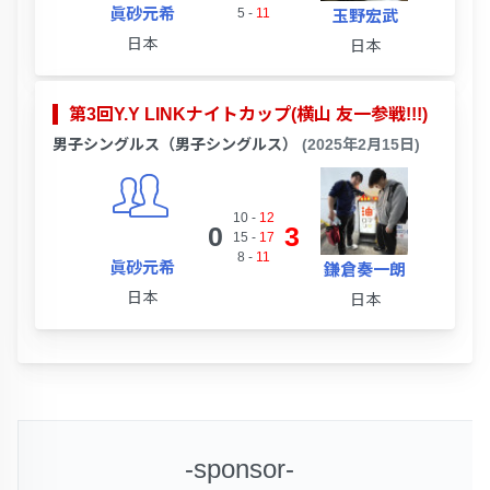
眞砂元希
5
-
11
玉野宏武
日本
日本
第3回Y.Y LINKナイトカップ(横山 友一参戦!!!)
男子シングルス（男子シングルス）
(2025年2月15日)
10
-
12
0
3
15
-
17
8
-
11
眞砂元希
鎌倉奏一朗
日本
日本
-sponsor-