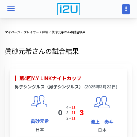
マイページ
プレイヤー
詳細
眞砂元希さんの試合結果
眞砂元希さんの試合結果
第4回Y.Y LINKナイトカップ
男子シングルス（男子シングルス）
(2025年3月22日)
4
-
11
0
3
3
-
11
2
-
11
眞砂元希
池上 奏斗
日本
日本