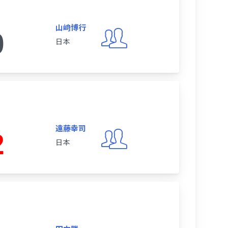
山﨑博行
0
日本
遠藤幸司
2
日本