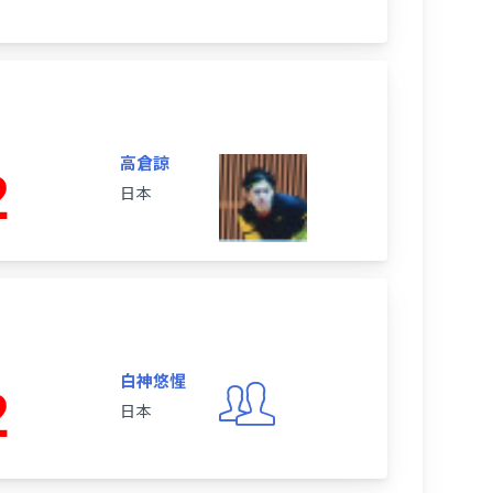
高倉諒
2
日本
白神悠惺
2
日本