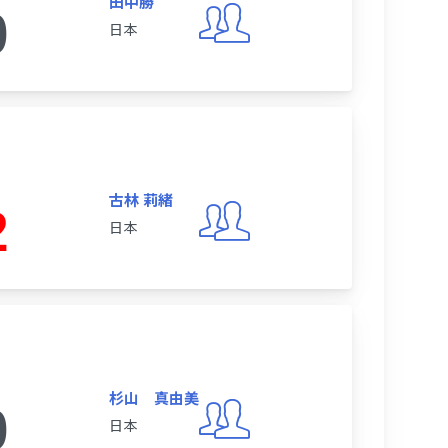
田中勝
0
日本
古林 莉緒
2
日本
杉山 真由美
0
日本