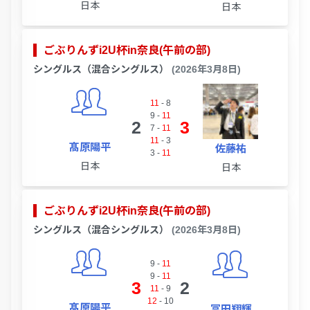
日本
日本
ごぶりんずi2U杯in奈良(午前の部)
シングルス（混合シングルス）
(2026年3月8日)
11
-
8
9
-
11
2
3
7
-
11
11
-
3
髙原陽平
佐藤祐
3
-
11
日本
日本
ごぶりんずi2U杯in奈良(午前の部)
シングルス（混合シングルス）
(2026年3月8日)
9
-
11
9
-
11
3
2
11
-
9
12
-
10
髙原陽平
冨田翔輝