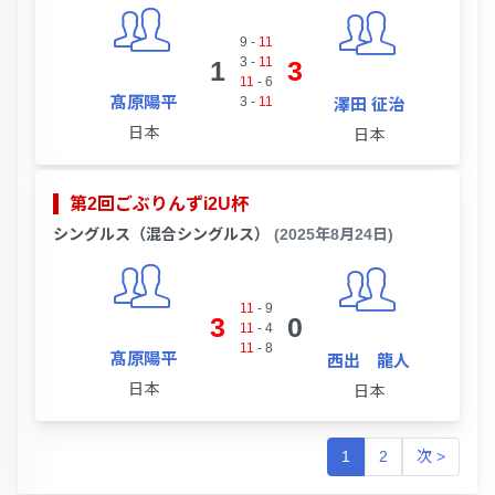
9
-
11
3
-
11
1
3
11
-
6
髙原陽平
3
-
11
澤田 征治
日本
日本
第2回ごぶりんずi2U杯
シングルス（混合シングルス）
(2025年8月24日)
11
-
9
3
0
11
-
4
11
-
8
髙原陽平
西出 龍人
日本
日本
1
2
次 >