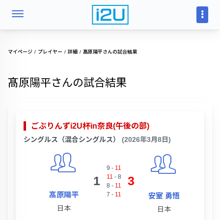
マイページ
プレイヤー
詳細
髙原陽平さんの試合結果
髙原陽平さんの試合結果
ごぶりんずi2U杯in奈良(午後の部)
シングルス（混合シングルス）
(2026年3月8日)
9
-
11
11
-
8
1
3
8
-
11
髙原陽平
7
-
11
安室 勇悟
日本
日本