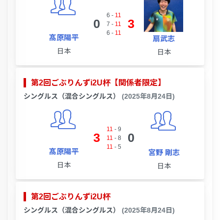
6
-
11
0
3
7
-
11
6
-
11
髙原陽平
扇武志
日本
日本
第2回ごぶりんずi2U杯【関係者限定】
シングルス（混合シングルス）
(2025年8月24日)
11
-
9
3
0
11
-
8
11
-
5
髙原陽平
宮野 剛志
日本
日本
第2回ごぶりんずi2U杯
シングルス（混合シングルス）
(2025年8月24日)