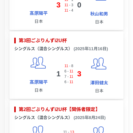
3
0
11
-
3
11
-
4
髙原陽平
秋山和男
日本
日本
第3回ごぶりんずi2U杯
シングルス（混合シングルス）
(2025年11月16日)
11
-
8
6
-
11
1
3
7
-
11
髙原陽平
6
-
11
澤田健太
日本
日本
第2回ごぶりんずi2U杯【関係者限定】
シングルス（混合シングルス）
(2025年8月24日)
11
-
13