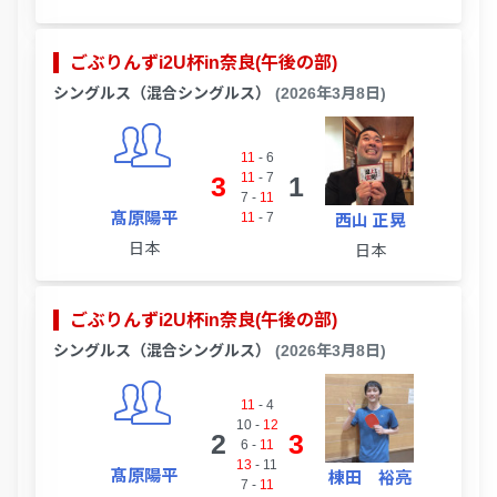
ごぶりんずi2U杯in奈良(午後の部)
シングルス（混合シングルス）
(2026年3月8日)
11
-
6
11
-
7
3
1
7
-
11
髙原陽平
11
-
7
西山 正晃
日本
日本
ごぶりんずi2U杯in奈良(午後の部)
シングルス（混合シングルス）
(2026年3月8日)
11
-
4
10
-
12
2
3
6
-
11
13
-
11
髙原陽平
棟田 裕亮
7
-
11